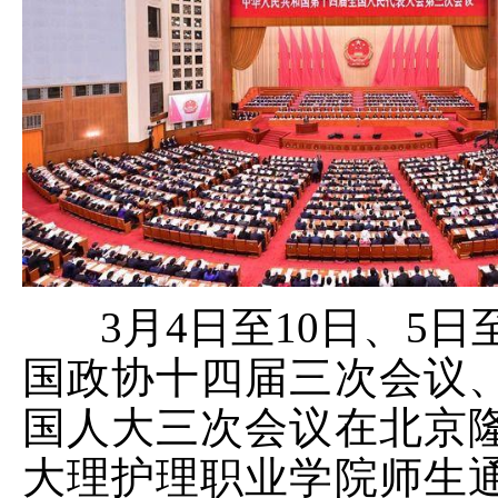
3
月
4
日至
10
日、
5
日
国政协十四届三次会议
国人大三次会议在北京
大理护理职业学院师生