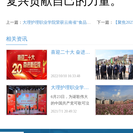
复兴贡献自己的力量。
上一篇：
大理护理职业学院荣获云南省“食品安全教学实训基地”称号
下一篇：
【聚焦2025年两会2】凝
相关资讯
喜迎二十大 奋进新征程
2022/10/10 16:33:48
大理护理职业学院举行“奋斗百年路 启航新征程” 庆祝中国共产党成立100周年文艺汇演
6月23日，为讴歌伟大
的中国共产党可歌可泣
的百年奋斗历程，弘扬
2021/7/1 20:49:32
伟大的中国共产党的丰
功伟绩，唱响共产党
好、社会主义好、改革