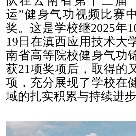
队在云南省第十二届
“
运
”
健身气功视频比赛
奖。这是学校继
2025
年
1
19
日在滇西应用技术大
南省高等院校健身气功
获
21
项奖项后，取得的
项，充分展现了学校在
域的扎实积累与持续进