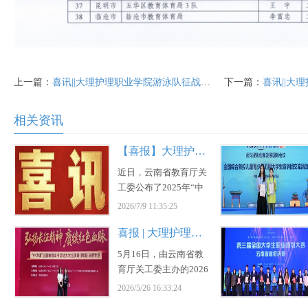
上一篇：
喜讯||大理护理职业学院游泳队征战赛场斩获佳绩
下一篇：
喜讯||大理护理职业学
相关资讯
【喜报】大理护理职业学院学生在云南省教育厅举办的关心下一代工作委员会“中华魂”主题活动中获奖
近日，云南省教育厅关
工委公布了2025年“中
华魂”（弘扬长征精神
2026/7/9 11:35:25
赓续红色血脉）主题教
喜报 | 大理护理职业学院在云南省2026年“中华魂·弘扬长征精神 赓续红色血脉”大学生演讲朗诵决赛中荣获佳绩
育读书活动评选结果。
大理护理职业学院多
5月16日，由云南省教
名...
育厅关工委主办的2026
年“中华魂弘扬长征精
2026/5/26 16:33:24
神 赓续红色血脉”大学