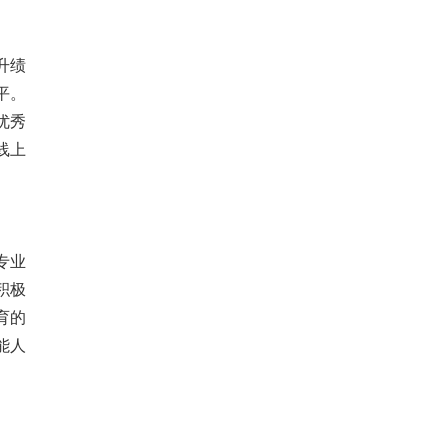
升绩
平。
优秀
线上
专业
积极
育的
能人