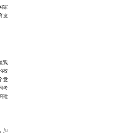
国家
育发
值观
的校
个意
同考
织建
，加