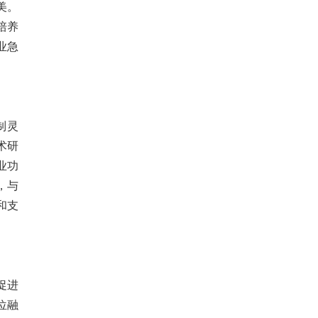
美。
培养
业急
制灵
术研
业功
，与
和支
促进
位融