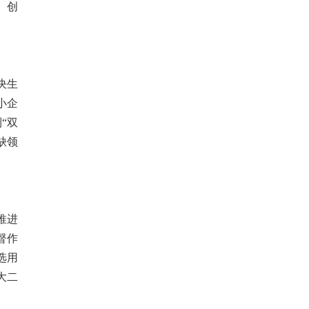
、创
决生
小企
到
“双
缺领
推进
督作
选用
大二