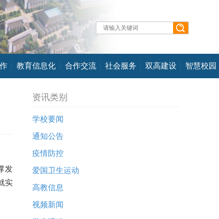
作
教育信息化
合作交流
社会服务
双高建设
智慧校园
资讯类别
学校要闻
通知公告
疫情防控
撑发
爱国卫生运动
就实
高教信息
视频新闻