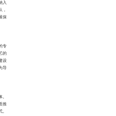
纳入
队，
展保
的专
艺的
建设
为导
体。
质推
式。