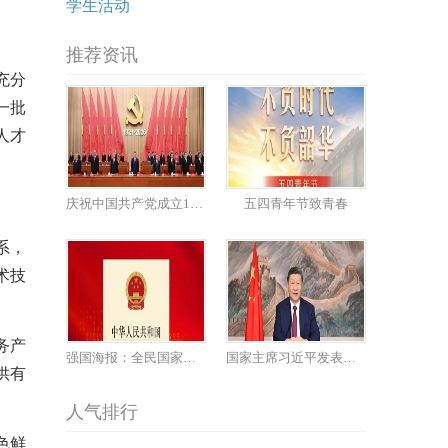
学生活动
推荐资讯
充分
一批
人才
庆祝中国共产党成立105周年大会在京隆重举行
五四青年节致青春
系，
术技
务产
强国海报：全民国家安全教育日
国家主席习近平发表二〇二六年新年贺词
供有
人气排行
色鲜